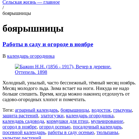
Сельская жизнь — главное
/
боярышницы
боярышницы
Работы в саду и огороде в ноябре
В
календарь огородника
Холодный, унылый, часто бесснежный, тёмный месяц ноябрь.
Месяц молодого льда. Зима встает на ноги. Никуда не надо
больше спешить. Время, когда можно наконец отдохнуть от
садово-огородных хлопот и помечтать.
Теги:
аграрный календарь
,
боярышницы
,
водосток
,
грызуны
,
защита растений
,
златогузки
,
календарь огородника
,
календарь садовода
,
кормушки для птиц
,
мульчирование
,
огород в ноябре
,
огород осенью
,
посадочный календарь
,
посевной календарь
,
работы в саду осенью
,
тюльпаны
,
укрытие растений