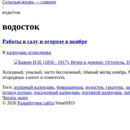
Сельская жизнь — главное
/
водосток
водосток
Работы в саду и огороде в ноябре
В
календарь огородника
Холодный, унылый, часто бесснежный, тёмный месяц ноябрь. Ме
огородных хлопот и помечтать.
Теги:
аграрный календарь
,
боярышницы
,
водосток
,
грызуны
,
з
огород осенью
,
посадочный календарь
,
посевной календарь
,
ра
Читать далее
© 2026
Разработчик сайта
SmartSEO