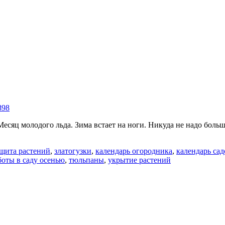
сяц молодого льда. Зима встает на ноги. Никуда не надо больш
ащита растений
,
златогузки
,
календарь огородника
,
календарь сад
боты в саду осенью
,
тюльпаны
,
укрытие растений