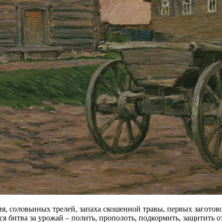
я, соловьиных трелей, запаха скошенной травы, первых заготов
я битва за урожай – полить, прополоть, подкормить, защитить о