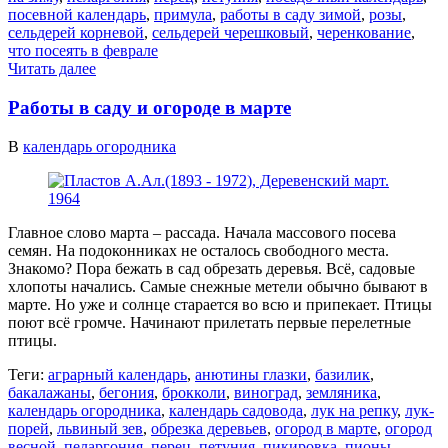
посевной календарь
,
примула
,
работы в саду зимой
,
розы
,
сельдерей корневой
,
сельдерей черешковый
,
черенкование
,
что посеять в феврале
Читать далее
Работы в саду и огороде в марте
В
календарь огородника
Главное слово марта – рассада. Начала массового посева
семян. На подоконниках не осталось свободного места.
Знакомо? Пора бежать в сад обрезать деревья. Всё, садовые
хлопоты начались. Самые снежные метели обычно бывают в
марте. Но уже и солнце старается во всю и припекает. Птицы
поют всё громче. Начинают прилетать первые перелетные
птицы.
Теги:
аграрный календарь
,
анютины глазки
,
базилик
,
бакалажаны
,
бегония
,
брокколи
,
виноград
,
земляника
,
календарь огородника
,
календарь садовода
,
лук на репку
,
лук-
порей
,
львиный зев
,
обрезка деревьев
,
огород в марте
,
огород
весной
,
пеларгония
,
перец
,
петуния
,
пикировка
,
пионы
,