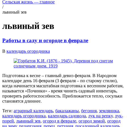
Сельская жизнь — главное
/
львиный зев
львиный зев
Работы в саду и огороде в феврале
В
календарь огородника
Подготовка к весне – главный девиз февраля. В Народном
календаре день 16 февраля (3 февраля – по старому стилю),
когда начинается масштабная подготовка к весенним работам,
называется «Починки» - время чинить садовый инвентарь,
проверять работоспособность. Приближается тепло, сосульки
становятся длиннее.
Теги:
аграрный календарь
,
бакалажаны
,
бегония
,
земляника
,
календарь огородника
,
календарь садовода
,
лук на репку
,
лук-
порей
,
львиный зев
,
огород в феврале
,
огород зимой
,
огород
на зиму
,
пеларгония
,
перец
,
петуния
,
посадочный календарь
,