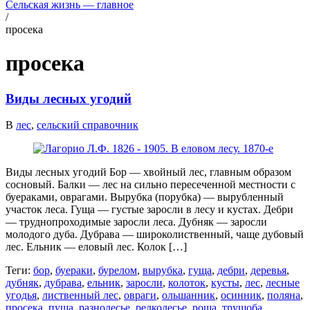
Сельская жизнь — главное
/
просека
просека
Виды лесных угодий
В
лес
,
сельский справочник
Виды лесных угодий Бор — хвойный лес, главным образом
сосновый. Балки — лес на сильно пересеченной местности с
буераками, оврагами. Вырубка (порубка) — вырубленный
участок леса. Гуща — густые заросли в лесу и кустах. Дебри
— труднопроходимые заросли леса. Дубняк — заросли
молодого дуба. Дубрава — широколиственный, чаще дубовый
лес. Ельник — еловый лес. Колок […]
Теги:
бор
,
буераки
,
бурелом
,
вырубка
,
гуща
,
дебри
,
деревья
,
дубняк
,
дубрава
,
ельник
,
заросли
,
колоток
,
кусты
,
лес
,
лесные
угодья
,
лиственный лес
,
овраги
,
ольшанник
,
осинник
,
поляна
,
просека
,
пуща
,
разнолесье
,
редколесье
,
роща
,
трущоба
,