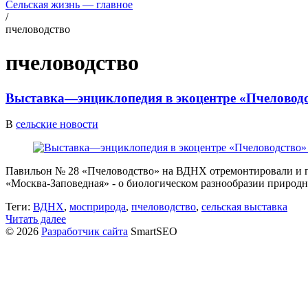
Сельская жизнь — главное
/
пчеловодство
пчеловодство
Выставка—энциклопедия в экоцентре «Пчеловод
В
сельские новости
Павильон № 28 «Пчеловодство» на ВДНХ отремонтировали и пр
«Москва-Заповедная» - о биологическом разнообразии природ
Теги:
ВДНХ
,
мосприрода
,
пчеловодство
,
сельская выставка
Читать далее
© 2026
Разработчик сайта
SmartSEO