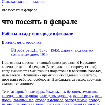
Сельская жизнь — главное
/
что посеять в феврале
что посеять в феврале
Работы в саду и огороде в феврале
В
календарь огородника
Подготовка к весне – главный девиз февраля. В Народном
календаре день 16 февраля (3 февраля – по старому стилю),
когда начинается масштабная подготовка к весенним работам,
называется «Починки» - время чинить садовый инвентарь,
проверять работоспособность. Приближается тепло, сосульки
становятся длиннее.
Теги:
аграрный календарь
,
бакалажаны
,
бегония
,
земляника
,
календарь огородника
,
календарь садовода
,
лук на репку
,
лук-
порей
,
львиный зев
,
огород в феврале
,
огород зимой
,
огород
на зиму
,
пеларгония
,
перец
,
петуния
,
посадочный календарь
,