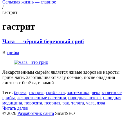
Сельская жизнь — главное
/
гастрит
гастрит
Чага — чёрный березовый гриб
В
грибы
Лекарственным сырьём является живые здоровые наросты
гриба чаги. Заготавливают чагу осенью, после опадания
листьев с берёзы, и зимой
Теги:
береза
,
гастрит
,
гриб чага
,
зоотехника
,
лекарственные
грибы
,
лекарственные растения
,
народная аптека
,
народная
медицина
,
поросята
,
псориаз
,
рак
,
телята
,
чага
,
язва
Читать далее
© 2026
Разработчик сайта
SmartSEO