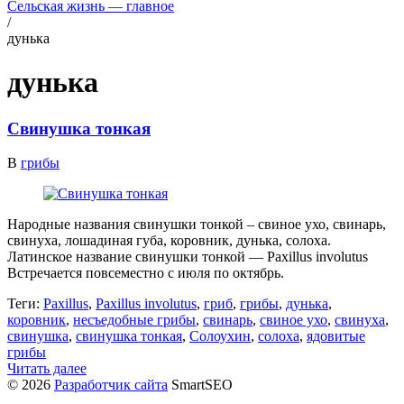
Сельская жизнь — главное
/
дунька
дунька
Свинушка тонкая
В
грибы
Народные названия свинушки тонкой – свиное ухо, свинарь,
свинуха, лошадиная губа, коровник, дунька, солоха.
Латинское название свинушки тонкой — Paxillus involutus
Встречается повсеместно с июля по октябрь.
Теги:
Paxillus
,
Paxillus involutus
,
гриб
,
грибы
,
дунька
,
коровник
,
несъедобные грибы
,
свинарь
,
свиное ухо
,
свинуха
,
свинушка
,
свинушка тонкая
,
Солоухин
,
солоха
,
ядовитые
грибы
Читать далее
© 2026
Разработчик сайта
SmartSEO