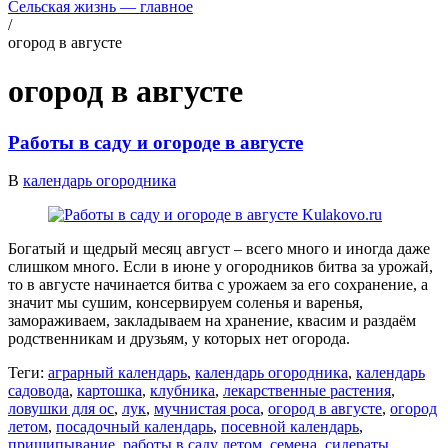
Сельская жизнь — главное
/
огород в августе
огород в августе
Работы в саду и огороде в августе
В
календарь огородника
Богатый и щедрый месяц август – всего много и иногда даже
слишком много. Если в июне у огородников битва за урожай,
то в августе начинается битва с урожаем за его сохранение, а
значит мы сушим, консервируем соленья и варенья,
замораживаем, закладываем на хранение, квасим и раздаём
родственникам и друзьям, у которых нет огорода.
Теги:
аграрный календарь
,
календарь огородника
,
календарь
садовода
,
картошка
,
клубника
,
лекарственные растения
,
ловушки для ос
,
лук
,
мучнистая роса
,
огород в августе
,
огород
летом
,
посадочный календарь
,
посевной календарь
,
прищипывание
,
работы в саду летом
,
семена
,
сидераты
,