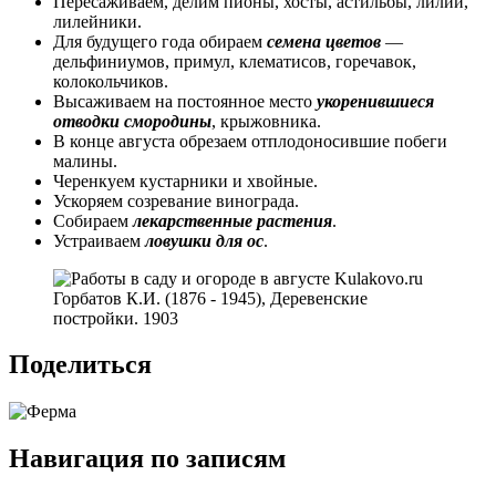
Пересаживаем, делим пионы, хосты, астильбы, лилии,
лилейники.
Для будущего года обираем
семена цветов
—
дельфиниумов, примул, клематисов, горечавок,
колокольчиков.
Высаживаем на постоянное место
укоренившиеся
отводки смородины
, крыжовника.
В конце августа обрезаем отплодоносившие побеги
малины.
Черенкуем кустарники и хвойные.
Ускоряем созревание винограда.
Собираем
лекарственные растения
.
Устраиваем
ловушки для ос
.
Горбатов К.И. (1876 - 1945), Деревенские
постройки. 1903
Поделиться
Навигация по записям