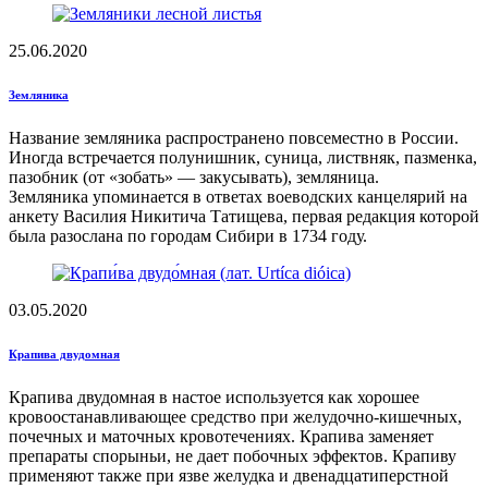
25.06.2020
Земляника
Название земляника распространено повсеместно в России.
Иногда встречается полунишник, суница, листвняк, пазменка,
пазобник (от «зобать» — закусывать), земляница.
Земляника упоминается в ответах воеводских канцелярий на
анкету Василия Никитича Татищева, первая редакция которой
была разослана по городам Сибири в 1734 году.
03.05.2020
Крапива двудомная
Крапива двудомная в настое используется как хорошее
кровоостанавливающее средство при желудочно-кишечных,
почечных и маточных кровотечениях. Крапива заменяет
препараты спорыньи, не дает побочных эффектов. Крапиву
применяют также при язве желудка и двенадцатиперстной