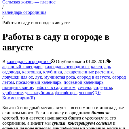
Сельская жизнь — главное
/
календарь огородника
/
Работы в саду и огороде в августе
Работы в саду и огороде в
августе
В
календарь огородника
Опубликовано
01.08.2012
аграрный календарь
,
календарь огородника
,
календарь
садовода
,
картошка
,
клубника
,
лекарственные растения
,
ловушки для ос
,
лук
,
мучнистая роса
,
огород в августе
,
огород
летом
,
посадочный календарь
,
посевной календарь
,
прищипывание
,
работы в саду летом
,
семена
,
сидераты
,
удобрение
,
усы клубники
,
фитофтора
,
чеснок
0
Комментарии(й)
Богатый и щедрый месяц август – всего много и иногда даже
слишком много. Если в июне у огородников
битва за
урожай
, то в августе начинается
битва с урожаем
за его
сохранение, а значит мы
сушим
,
консервируем
соленья
и
варенья
,
замораживаем
,
закладываем на хранение
,
квасим
и