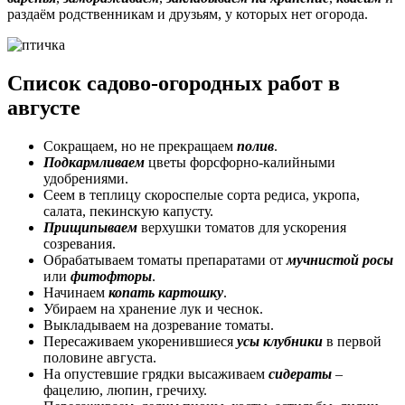
раздаём родственникам и друзьям, у которых нет огорода.
Список садово-огородных работ в
августе
Сокращаем, но не прекращаем
полив
.
Подкармливаем
цветы форсфорно-калийными
удобрениями.
Сеем в теплицу скороспелые сорта редиса, укропа,
салата, пекинскую капусту.
Прищипываем
верхушки томатов для ускорения
созревания.
Обрабатываем томаты препаратами от
мучнистой росы
или
фитофторы
.
Начинаем
копать картошку
.
Убираем на хранение лук и чеснок.
Выкладываем на дозревание томаты.
Пересаживаем укоренившиеся
усы клубники
в первой
половине августа.
На опустевшие грядки высаживаем
сидераты
–
фацелию, люпин, гречиху.