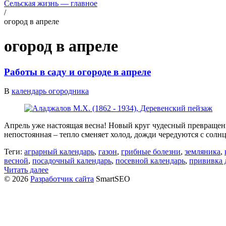
Сельская жизнь — главное
/
огород в апреле
огород в апреле
Работы в саду и огороде в апреле
В
календарь огородника
Апрель уже настоящая весна! Новый круг чудесный превращени
непостоянная – тепло сменяет холод, дожди чередуются с солн
Теги:
аграрный календарь
,
газон
,
грибные болезни
,
земляника
,
весной
,
посадочный календарь
,
посевной календарь
,
прививка 
Читать далее
© 2026
Разработчик сайта
SmartSEO