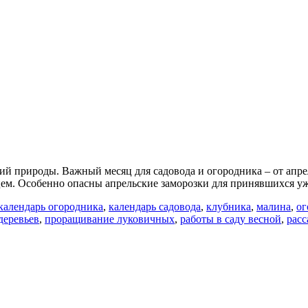
й природы. Важный месяц для садовода и огородника – от апрел
цем. Особенно опасны апрельские заморозки для принявшихся уж
календарь огородника
,
календарь садовода
,
клубника
,
малина
,
ог
деревьев
,
проращивание луковичных
,
работы в саду весной
,
расс