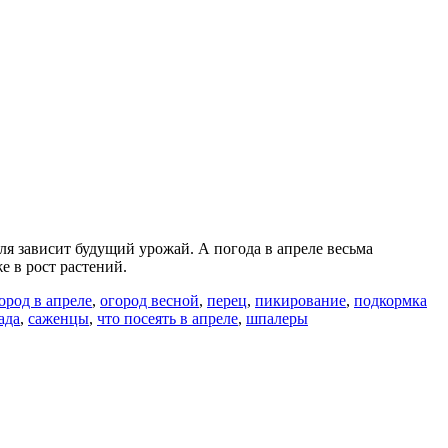
я зависит будущий урожай. А погода в апреле весьма
е в рост растений.
ород в апреле
,
огород весной
,
перец
,
пикирование
,
подкормка
ада
,
саженцы
,
что посеять в апреле
,
шпалеры