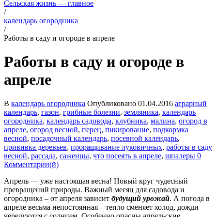
Сельская жизнь — главное
/
календарь огородника
/
Работы в саду и огороде в апреле
Работы в саду и огороде в
апреле
В
календарь огородника
Опубликовано
01.04.2016
аграрный
календарь
,
газон
,
грибные болезни
,
земляника
,
календарь
огородника
,
календарь садовода
,
клубника
,
малина
,
огород в
апреле
,
огород весной
,
перец
,
пикирование
,
подкормка
весной
,
посадочный календарь
,
посевной календарь
,
прививка деревьев
,
проращивание луковичных
,
работы в саду
весной
,
рассада
,
саженцы
,
что посеять в апреле
,
шпалеры
0
Комментарии(й)
Апрель — уже настоящая весна! Новый круг чудесный
превращений природы. Важный месяц для садовода и
огородника – от апреля зависит
будущий урожай
. А погода в
апреле весьма непостоянная – тепло сменяет холод, дожди
чередуются с солнцем. Особенно опасны апрельские