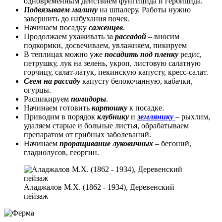
одновременным действием фунгицида и гербицида.
Подвязываем малину
на шпалеру. Работы нужно
завершить до набухания почек.
Начинаем посадку
саженцев
.
Продолжаем ухаживать за
рассадой
– вносим
подкормки, досвечиваем, увлажняем, пикируем
В теплицах можно уже
посадить под пленку
редис,
петрушку, лук на зелень, укроп, листовую салатную
горчицу, салат-латук, пекинскую капусту, кресс-салат.
Сеем на рассаду
капусту белокочанную, кабачки,
огурцы.
Распикируем
помидоры
.
Начинаем готовить
картошку
к посадке.
Приводим в порядок
клубнику
и
землянику
– рыхлим,
удаляем старые и больные листья, обрабатываем
препаратом от грибных заболеваний.
Начинаем
проращивание луковичных
– бегоний,
гладиолусов, георгин.
Аладжалов М.Х. (1862 - 1934), Деревенский
пейзаж