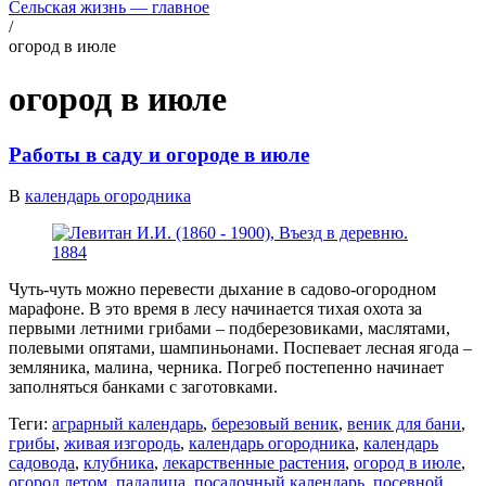
Сельская жизнь — главное
/
огород в июле
огород в июле
Работы в саду и огороде в июле
В
календарь огородника
Чуть-чуть можно перевести дыхание в садово-огородном
марафоне. В это время в лесу начинается тихая охота за
первыми летними грибами – подберезовиками, маслятами,
полевыми опятами, шампиньонами. Поспевает лесная ягода –
земляника, малина, черника. Погреб постепенно начинает
заполняться банками с заготовками.
Теги:
аграрный календарь
,
березовый веник
,
веник для бани
,
грибы
,
живая изгородь
,
календарь огородника
,
календарь
садовода
,
клубника
,
лекарственные растения
,
огород в июле
,
огород летом
,
падалица
,
посадочный календарь
,
посевной