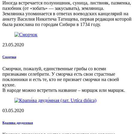
Иногда встречается полунишник, суница, листвняк, пазменка,
пазобник (от «зобать» — закусывать), земляница.
Земляника упоминается в ответах воеводских канцелярий на
анкету Василия Никитича Татищева, первая редакция которой
была разослана по городам Сибири в 1734 году.
23.05.2020
Сморчки
Сморчки, пожалуй, единственные грибы со всеми
признаками селебрити. У сморчка есть свои страстные
поклонники и есть те, кто не признает сморчки на своей
кухне.
В народе можно встретить название – морщок или марщок.
03.05.2020
Крапива двудомная