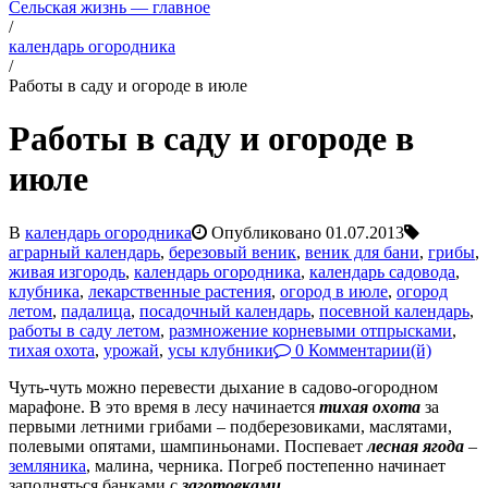
Сельская жизнь — главное
/
календарь огородника
/
Работы в саду и огороде в июле
Работы в саду и огороде в
июле
В
календарь огородника
Опубликовано
01.07.2013
аграрный календарь
,
березовый веник
,
веник для бани
,
грибы
,
живая изгородь
,
календарь огородника
,
календарь садовода
,
клубника
,
лекарственные растения
,
огород в июле
,
огород
летом
,
падалица
,
посадочный календарь
,
посевной календарь
,
работы в саду летом
,
размножение корневыми отпрысками
,
тихая охота
,
урожай
,
усы клубники
0 Комментарии(й)
Чуть-чуть можно перевести дыхание в садово-огородном
марафоне. В это время в лесу начинается
тихая охота
за
первыми летними грибами – подберезовиками, маслятами,
полевыми опятами, шампиньонами. Поспевает
лесная ягода
–
земляника
, малина, черника. Погреб постепенно начинает
заполняться банками с
заготовками
.