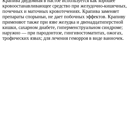
Крапива двудомная в настое используется как хорошее
кровоостанавливающее средство при желудочно-кишечных,
почечных и маточных кровотечениях. Крапива заменяет
препараты спорыньи, не дает побочных эффектов. Крапиву
применяют также при язве желудка и двенадцатиперстной
кишки, сахарном диабете, гиперменструальном синдроме;
наружно — при пародонтозе, гингивостоматитах, ожогах,
трофических язвах; для лечения геморроя в виде ванночек.