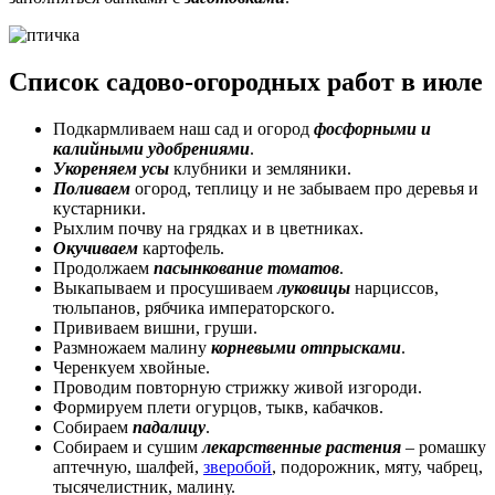
Список садово-огородных работ в июле
Подкармливаем наш сад и огород
фосфорными и
калийными удобрениями
.
Укореняем усы
клубники и земляники.
Поливаем
огород, теплицу и не забываем про деревья и
кустарники.
Рыхлим почву на грядках и в цветниках.
Окучиваем
картофель.
Продолжаем
пасынкование томатов
.
Выкапываем и просушиваем
луковицы
нарциссов,
тюльпанов, рябчика императорского.
Прививаем вишни, груши.
Размножаем малину
корневыми отпрысками
.
Черенкуем хвойные.
Проводим повторную стрижку живой изгороди.
Формируем плети огурцов, тыкв, кабачков.
Собираем
падалицу
.
Собираем и сушим
лекарственные растения
– ромашку
аптечную, шалфей,
зверобой
, подорожник, мяту, чабрец,
тысячелистник, малину.