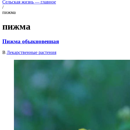
Сельская жизнь — главное
/
пижма
пижма
Пижма обыкновенная
В
Лекарственные растения