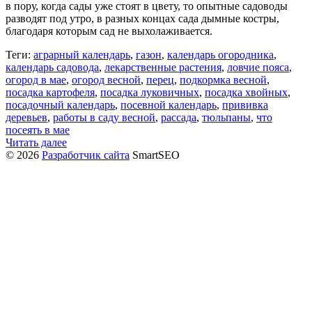
в пору, когда сады уже стоят в цвету, то опытные садоводы
разводят под утро, в разных концах сада дымные костры,
благодаря которым сад не выхолаживается.
Теги:
аграрный календарь
,
газон
,
календарь огородника
,
календарь садовода
,
лекарственные растения
,
ловчие пояса
,
огород в мае
,
огород весной
,
перец
,
подкормка весной
,
посадка картофеля
,
посадка луковичных
,
посадка хвойных
,
посадочный календарь
,
посевной календарь
,
прививка
деревьев
,
работы в саду весной
,
рассада
,
тюльпаны
,
что
посеять в мае
Читать далее
© 2026
Разработчик сайта
SmartSEO