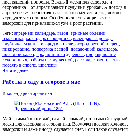
превращений природы. Важный месяц для садовода и
огородника – от апреля зависит будущий урожай. А погода в
апреле весьма непостоянная – тепло сменяет холод, дожди
чередуются с солнцем. Особенно опасны апрельские
заморозки для принявшихся уже в рост растений.
Теги:
аграрный календарь
,
газон
,
грибные болезни
,
земляника
,
календарь огородника
,
календарь садовода
,
клубника
,
малина
,
огород в апреле
,
огород весной
,
перец
,
пикирование
,
подкормка весной
,
посадочный календарь
,
посевной календарь
,
прививка деревьев
,
проращивание
луковичных
,
работы в саду весной
,
рассада
,
саженцы
,
что
посеять в апреле
,
шпалеры
Читать далее
Работы в саду и огороде в мае
В
календарь огородника
Май – самый красивый, самый громкий, но и самый трудный
месяц для садовода и огородника. Возможен возврат холодов,
заморозки и даже иногда случается снег. Если такое случается