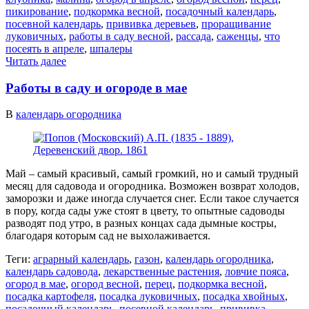
пикирование
,
подкормка весной
,
посадочный календарь
,
посевной календарь
,
прививка деревьев
,
проращивание
луковичных
,
работы в саду весной
,
рассада
,
саженцы
,
что
посеять в апреле
,
шпалеры
Читать далее
Работы в саду и огороде в мае
В
календарь огородника
Май – самый красивый, самый громкий, но и самый трудный
месяц для садовода и огородника. Возможен возврат холодов,
заморозки и даже иногда случается снег. Если такое случается
в пору, когда сады уже стоят в цвету, то опытные садоводы
разводят под утро, в разных концах сада дымные костры,
благодаря которым сад не выхолаживается.
Теги:
аграрный календарь
,
газон
,
календарь огородника
,
календарь садовода
,
лекарственные растения
,
ловчие пояса
,
огород в мае
,
огород весной
,
перец
,
подкормка весной
,
посадка картофеля
,
посадка луковичных
,
посадка хвойных
,
посадочный календарь
,
посевной календарь
,
прививка