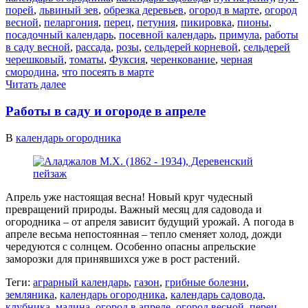
порей
,
львиный зев
,
обрезка деревьев
,
огород в марте
,
огород
весной
,
пеларгония
,
перец
,
петуния
,
пикировка
,
пионы
,
посадочный календарь
,
посевной календарь
,
примула
,
работы
в саду весной
,
рассада
,
розы
,
сельдерей корневой
,
сельдерей
черешковый
,
томаты
,
Фуксия
,
черенкование
,
черная
смородина
,
что посеять в марте
Читать далее
Работы в саду и огороде в апреле
В
календарь огородника
Апрель уже настоящая весна! Новый круг чудесный
превращений природы. Важный месяц для садовода и
огородника – от апреля зависит будущий урожай. А погода в
апреле весьма непостоянная – тепло сменяет холод, дожди
чередуются с солнцем. Особенно опасны апрельские
заморозки для принявшихся уже в рост растений.
Теги:
аграрный календарь
,
газон
,
грибные болезни
,
земляника
,
календарь огородника
,
календарь садовода
,
клубника
,
малина
,
огород в апреле
,
огород весной
,
перец
,