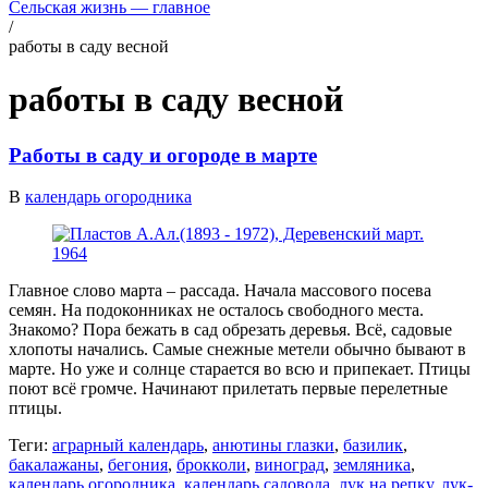
Сельская жизнь — главное
/
работы в саду весной
работы в саду весной
Работы в саду и огороде в марте
В
календарь огородника
Главное слово марта – рассада. Начала массового посева
семян. На подоконниках не осталось свободного места.
Знакомо? Пора бежать в сад обрезать деревья. Всё, садовые
хлопоты начались. Самые снежные метели обычно бывают в
марте. Но уже и солнце старается во всю и припекает. Птицы
поют всё громче. Начинают прилетать первые перелетные
птицы.
Теги:
аграрный календарь
,
анютины глазки
,
базилик
,
бакалажаны
,
бегония
,
брокколи
,
виноград
,
земляника
,
календарь огородника
,
календарь садовода
,
лук на репку
,
лук-