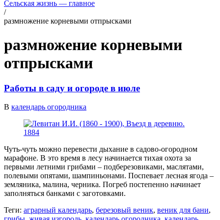
Сельская жизнь — главное
/
размножение корневыми отпрысками
размножение корневыми
отпрысками
Работы в саду и огороде в июле
В
календарь огородника
Чуть-чуть можно перевести дыхание в садово-огородном
марафоне. В это время в лесу начинается тихая охота за
первыми летними грибами – подберезовиками, маслятами,
полевыми опятами, шампиньонами. Поспевает лесная ягода –
земляника, малина, черника. Погреб постепенно начинает
заполняться банками с заготовками.
Теги:
аграрный календарь
,
березовый веник
,
веник для бани
,
грибы
,
живая изгородь
,
календарь огородника
,
календарь