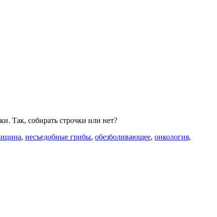
и. Так, собирать строчки или нет?
дицина
,
несъедобные грибы
,
обезболивающее
,
онкология
,