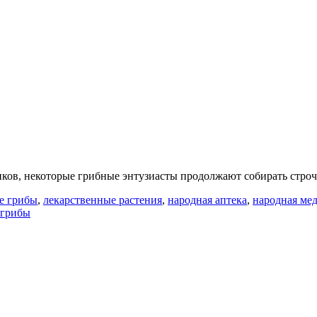
ков, некоторые грибные энтузиасты продолжают собирать строчк
е грибы
,
лекарственные растения
,
народная аптека
,
народная ме
 грибы