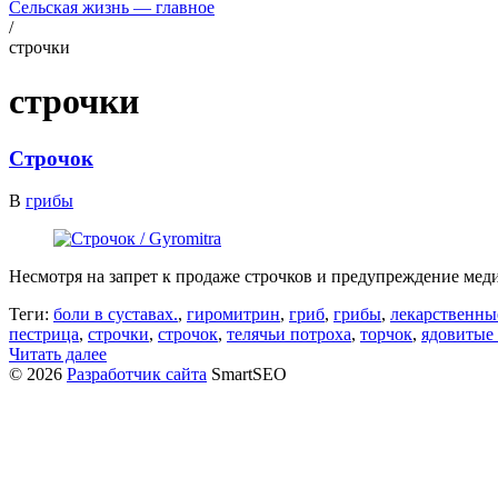
Сельская жизнь — главное
/
строчки
строчки
Строчок
В
грибы
Несмотря на запрет к продаже строчков и предупреждение меди
Теги:
боли в суставах.
,
гиромитрин
,
гриб
,
грибы
,
лекарственны
пестрица
,
строчки
,
строчок
,
телячьи потроха
,
торчок
,
ядовитые
Читать далее
© 2026
Разработчик сайта
SmartSEO