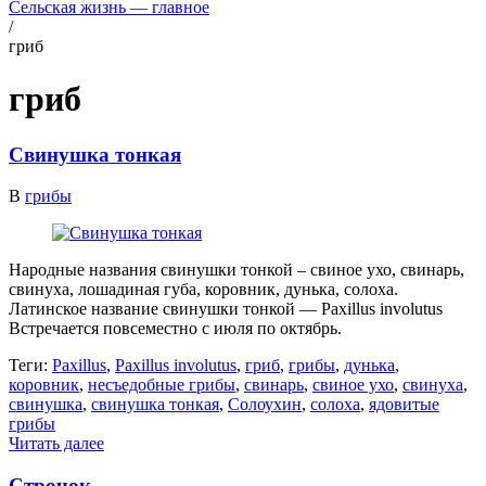
Сельская жизнь — главное
/
гриб
гриб
Свинушка тонкая
В
грибы
Народные названия свинушки тонкой – свиное ухо, свинарь,
свинуха, лошадиная губа, коровник, дунька, солоха.
Латинское название свинушки тонкой — Paxillus involutus
Встречается повсеместно с июля по октябрь.
Теги:
Paxillus
,
Paxillus involutus
,
гриб
,
грибы
,
дунька
,
коровник
,
несъедобные грибы
,
свинарь
,
свиное ухо
,
свинуха
,
свинушка
,
свинушка тонкая
,
Солоухин
,
солоха
,
ядовитые
грибы
Читать далее
Строчок