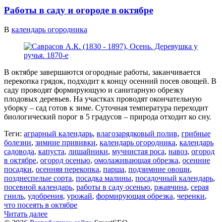
Работы в саду и огороде в октябре
В
календарь огородника
В октябре завершаются огородные работы, заканчивается
перекопка грядок, подходит к концу осенний посев овощей. В
саду проводят формирующую и санитарную обрезку
плодовых деревьев. На участках проводят окончательную
уборку – сад готов к зиме. Суточная температура переходит
биологический порог в 5 градусов – природа отходит ко сну.
Теги:
аграрный календарь
,
влагозарядковый полив
,
грибные
болезни
,
зимние прививки
,
календарь огородника
,
календарь
садовода
,
капуста
,
лишайники
,
мучнистая роса
,
навоз
,
огород
в октябре
,
огород осенью
,
омолаживающая обрезка
,
осенние
посадки
,
осенняя перекопка
,
парша
,
подзимние овощи
,
позднеспелые сорта
,
посадка малины
,
посадочный календарь
,
посевной календарь
,
работы в саду осенью
,
ржавчина
,
серая
гниль
,
удобрения
,
урожай
,
формирующая обрезка
,
черенки
,
что посеять в октябре
Читать далее