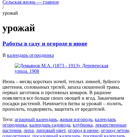
Сельская жизнь — главное
/
урожай
урожай
Работы в саду и огороде в июне
В
календарь огородника
Июнь – месяц коротких ночей, теплых ливней, буйного
цветения, соловьиных трелей, запаха скошенной травы,
первых заготовок и противных комаров. В рационе
появляется все больше своих овощей и ягод. Заканчиваем
посадки растений. Начинается битва за урожай – полить,
прополоть, подкормить, защитить от вредителей.
Теги:
аграрный календарь
,
живая изгородь
,
календарь
огородника
,
календарь садовода
,
клубника
,
лекарственные
растения
,
липа
,
липовый цвет
,
огород в июне
,
огород летом
,
однолетники
,
посадочный календарь
,
посевной календарь
,