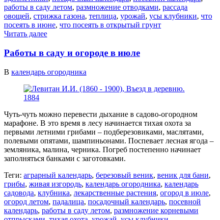
работы в саду летом
,
размножение отводками
,
рассада
овощей
,
стрижка газона
,
теплица
,
урожай
,
усы клубники
,
что
посеять в июне
,
что посеять в открытый грунт
Читать далее
Работы в саду и огороде в июле
В
календарь огородника
Чуть-чуть можно перевести дыхание в садово-огородном
марафоне. В это время в лесу начинается тихая охота за
первыми летними грибами – подберезовиками, маслятами,
полевыми опятами, шампиньонами. Поспевает лесная ягода –
земляника, малина, черника. Погреб постепенно начинает
заполняться банками с заготовками.
Теги:
аграрный календарь
,
березовый веник
,
веник для бани
,
грибы
,
живая изгородь
,
календарь огородника
,
календарь
садовода
,
клубника
,
лекарственные растения
,
огород в июле
,
огород летом
,
падалица
,
посадочный календарь
,
посевной
календарь
,
работы в саду летом
,
размножение корневыми
отпрысками
,
тихая охота
,
урожай
,
усы клубники