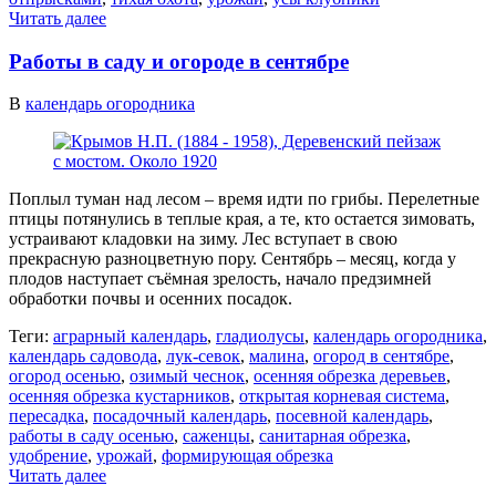
Читать далее
Работы в саду и огороде в сентябре
В
календарь огородника
Поплыл туман над лесом – время идти по грибы. Перелетные
птицы потянулись в теплые края, а те, кто остается зимовать,
устраивают кладовки на зиму. Лес вступает в свою
прекрасную разноцветную пору. Сентябрь – месяц, когда у
плодов наступает съёмная зрелость, начало предзимней
обработки почвы и осенних посадок.
Теги:
аграрный календарь
,
гладиолусы
,
календарь огородника
,
календарь садовода
,
лук-севок
,
малина
,
огород в сентябре
,
огород осенью
,
озимый чеснок
,
осенняя обрезка деревьев
,
осенняя обрезка кустарников
,
открытая корневая система
,
пересадка
,
посадочный календарь
,
посевной календарь
,
работы в саду осенью
,
саженцы
,
санитарная обрезка
,
удобрение
,
урожай
,
формирующая обрезка
Читать далее