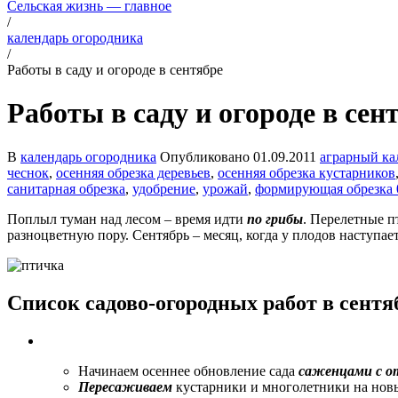
Сельская жизнь — главное
/
календарь огородника
/
Работы в саду и огороде в сентябре
Работы в саду и огороде в сен
В
календарь огородника
Опубликовано
01.09.2011
аграрный ка
чеснок
,
осенняя обрезка деревьев
,
осенняя обрезка кустарников
санитарная обрезка
,
удобрение
,
урожай
,
формирующая обрезка
Поплыл туман над лесом – время идти
по грибы
. Перелетные п
разноцветную пору. Сентябрь – месяц, когда у плодов наступае
Список садово-огородных работ в сентя
Начинаем осеннее обновление сада
саженцами с о
Пересаживаем
кустарники и многолетники на новы