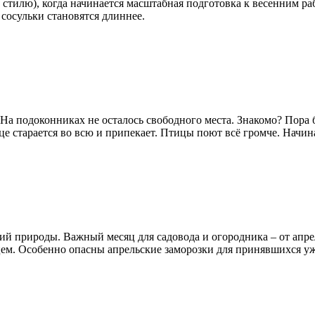
у стилю), когда начинается масштабная подготовка к весенним 
 сосульки становятся длиннее.
 На подоконниках не осталось свободного места. Знакомо? Пора б
е старается во всю и припекает. Птицы поют всё громче. Начи
й природы. Важный месяц для садовода и огородника – от апрел
цем. Особенно опасны апрельские заморозки для принявшихся уж