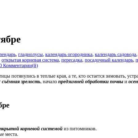
тябре
лендарь
,
гладиолусы
,
календарь огородника
,
календарь садовода
,
открытая корневая система
,
пересадка
,
посадочный календарь
,
п
0 Комментарии(й)
тицы потянулись в теплые края, а те, кто остается зимовать, уст
т
съёмная зрелость
, начало
предзимней обработки почвы
и
осе
бре
ткрытой корневой системой
из питомников.
е места.