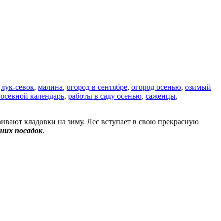
,
лук-севок
,
малина
,
огород в сентябре
,
огород осенью
,
озимый
осевной календарь
,
работы в саду осенью
,
саженцы
,
раивают кладовки на зиму. Лес вступает в свою прекрасную
нних посадок
.