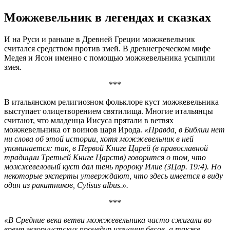
Можжевельник в легендах и сказках
И на Руси и раньше в Древней Греции можжевельник
считался средством против змей. В древнегреческом мифе
Медея и Ясон именно с помощью можжевельника усыпили
змея.
***
В итальянском религиозном фольклоре куст можжевельника
выступает олицетворением святилища. Многие итальянцы
считают, что младенца Иисуса прятали в ветвях
можжевельника от воинов царя Ирода.
«Правда, в Библии нет
ни слова об этой истории, хотя можжевельник в ней
упоминается: так, в Первой Книге Царей (в православной
традиции Третьей Книге Царств) говорится о том, что
можжевеловый куст дал тень пророку Илие (ЗЦар. 19:4). Но
некоторые эксперты утверждают, что здесь имеется в виду
один из ракитников, Cytisus albus.».
***
«В Средние века ветви можжевельника часто сжигали во
время экзорцистских процедур изгнания бесов, а также