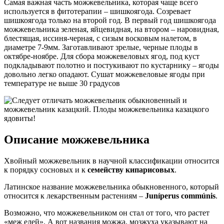
Самая важная часть можжевельника, которая чаще всего
используется в фитотерапии – шишкоягода. Созревает
шишкоягода только на второй год. В первый год шишкоягода
можжевельника зеленая, яйцевидная, на втором – наровидная,
блестящая, иссиня-черная, с сизым восковым налетом, в
диаметре 7-9мм. Заготавливают зрелые, черные плоды в
октябре-ноябре. Для сбора можжевеловых ягод, под куст
подкладывают полотно и постукивают по кустарнику – ягоды
довольно легко опадают. Сушат можжевеловые ягоды при
температуре не выше 30 градусов
Описание можжевельника
Хвойный можжевельник в научной классификации относится
к порядку сосновых и к
семейству кипарисовых
.
Латинское название можжевельника обыкновенного, который
относится к лекарственным растениям –
Juníperus commúnis
.
Возможно, что можжевельником он стал от того, что растет
«меж елей». А вот названия можжа, мозжуха указывают на