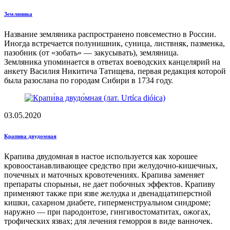
Земляника
Название земляника распространено повсеместно в России.
Иногда встречается полунишник, суница, листвняк, пазменка,
пазобник (от «зобать» — закусывать), земляница.
Земляника упоминается в ответах воеводских канцелярий на
анкету Василия Никитича Татищева, первая редакция которой
была разослана по городам Сибири в 1734 году.
03.05.2020
Крапива двудомная
Крапива двудомная в настое используется как хорошее
кровоостанавливающее средство при желудочно-кишечных,
почечных и маточных кровотечениях. Крапива заменяет
препараты спорыньи, не дает побочных эффектов. Крапиву
применяют также при язве желудка и двенадцатиперстной
кишки, сахарном диабете, гиперменструальном синдроме;
наружно — при пародонтозе, гингивостоматитах, ожогах,
трофических язвах; для лечения геморроя в виде ванночек.