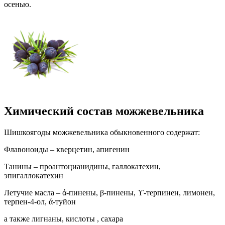
осенью.
Химический состав можжевельника​
Шишкоягоды можжевельника обыкновенного содержат:
Флавоноиды – кверцетин, апигенин
Танины – проантоцианидины, галлокатехин,
эпигаллокатехин
Летучие масла – ά-пинены, β-пинены, ϒ-терпинен, лимонен,
терпен-4-ол, ά-туйон
а также лигнаны, кислоты , сахара