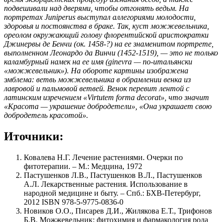
подвешивали над дверями, чтобы отгонять ведьм. На
портретах Juniperus выступал аллегориями молодости,
здоровья и постоянства в браке. Так, куст можжевельника,
ореолом окружающий голову флорентийской аристократки
Джинервы де Бенчи (ок. 1458-?) на ее знаменитом портрете,
выполненном Леонардо да Винчи (1452-1519), — это не только
каламбурный намек на ее имя (ginevra — по-итальянски
«можжевельник»). На обороте картины изображена
эмблема: ветвь можжевельника в обрамлении венка из
лавровой и пальмовой ветвей. Венок перевит лентой с
латинским изречением «Virtutem forma decorat», что значит
«Красота — украшение добродетели», «Она украшает свою
добродетель красотой».
Иточники:
Ковалева Н.Г. Лечение растениями. Очерки по
фитотерапии. – М.: Медцина, 1972
Пастушенков Л.В., Пастушенков В.Л., Пастушенков
А.Л. Лекарственные растения. Использование в
народной медицине и быту. – Спб.: БХВ-Петербург,
2012 ISBN 978-5-9775-0836-0
Новиков О.О., Писарев Д.И., Жилякова Е.Т., Трифонов
Б.В. Можжевельник: фитохимия и фармакология рода