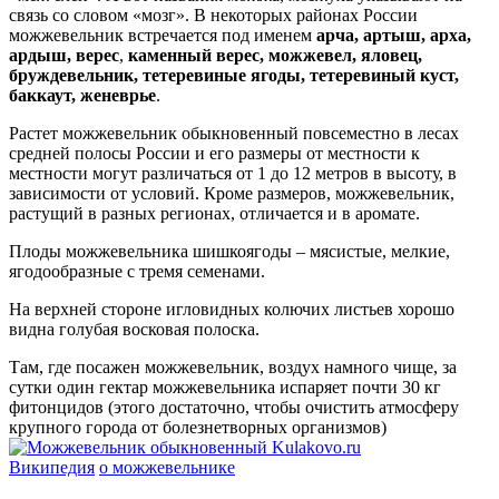
связь со словом «мозг». В некоторых районах России
можжевельник встречается под именем
арча, артыш, арха,
ардыш, верес
,
каменный верес, можжевел, яловец,
бруждевельник, тетеревиные ягоды, тетеревиный куст,
баккаут, женеврье
.
Растет можжевельник обыкновенный повсеместно в лесах
средней полосы России и его размеры от местности к
местности могут различаться от 1 до 12 метров в высоту, в
зависимости от условий. Кроме размеров, можжевельник,
растущий в разных регионах, отличается и в аромате.
Плоды можжевельника шишкоягоды – мясистые, мелкие,
ягодообразные с тремя семенами.
На верхней стороне игловидных колючих листьев хорошо
видна голубая восковая полоска.
Там, где посажен можжевельник, воздух намного чище, за
сутки один гектар можжевельника испаряет почти 30 кг
фитонцидов (этого достаточно, чтобы очистить атмосферу
крупного города от болезнетворных организмов)
Википедия
о можжевельнике