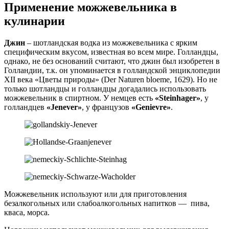
Применение можжевельника в
кулинарии
Джин
– шотландская водка из можжевельника с ярким
специфическим вкусом, известная во всем мире. Голландцы,
однако, не без оснований считают, что джин был изобретен в
Голландии, т.к. он упоминается в голландской энциклопедии
XII века «Цветы природы» (Der Naturen bloeme, 1629). Но не
только шотландцы и голландцы догадались использовать
можжевельник в спиртном. У немцев есть
«Steinhager»
, у
голландцев
«Jenever»
, у французов
«Genievre»
.
Можжевельник используют или для приготовления
безалкогольных или слабоалкогольных напитков — пива,
кваса, морса.