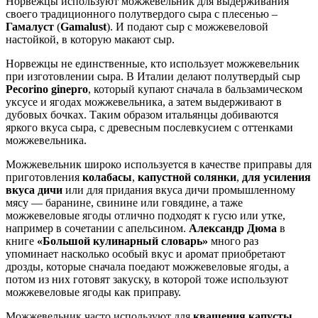
Норвежцы используют можжевельник для выдерживания
своего традиционного полутвердого сыра с плесенью –
Гамалуст
(
Gamalust
). И подают сыр с можжевеловой
настойкой, в которую макают сыр.
Норвежцы не единственные, кто использует можжевельник
при изготовлении сыра. В Италии делают полутвердый сыр
Pecorino ginepro
, который купают сначала в бальзамическом
уксусе и ягодах можжевельника, а затем выдерживают в
дубовых бочках. Таким образом итальянцы добиваются
яркого вкуса сыра, с древесным послевкусием с оттенками
можжевельника.
Можжевельник широко используется в качестве приправы для
приготовления
колабасы
,
капустной солянки
,
для усиления
вкуса дичи
или для придания вкуса дичи промышленному
мясу — баранине, свинине или говядине, а таже
можжевеловые ягоды отлично подходят к гусю или утке,
например в сочетании с апельсином.
Александр Дюма
в
книге
«Большой кулинарный словарь»
много раз
упоминает насколько особый вкус и аромат приобретают
дрозды, которые сначала поедают можжевеловые ягоды, а
потом из них готовят закуску, в которой тоже используют
можжевеловые ягоды как приправу.
Можжевельник часто используют для
квашения капусты