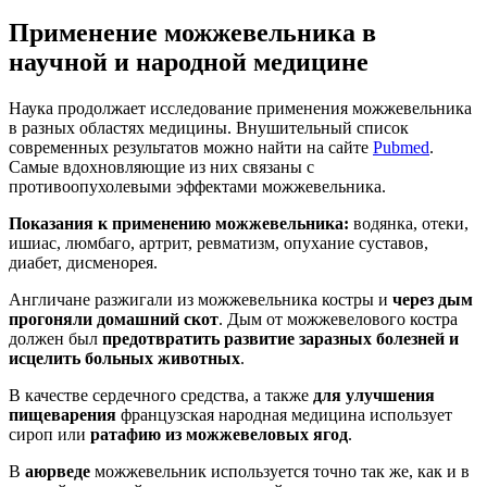
Применение можжевельника в
научной и народной медицине
Наука продолжает исследование применения можжевельника
в разных областях медицины. Внушительный список
современных результатов можно найти на сайте
Pubmed
.
Самые вдохновляющие из них связаны с
противоопухолевыми эффектами можжевельника.
Показания к применению можжевельника:
водянка, отеки,
ишиас, люмбаго, артрит, ревматизм, опухание суставов,
диабет, дисменорея.
Англичане разжигали из можжевельника костры и
через дым
прогоняли домашний скот
. Дым от можжевелового костра
должен был
предотвратить развитие заразных болезней и
исцелить больных животных
.
В качестве сердечного средства, а также
для улучшения
пищеварения
французская народная медицина использует
сироп или
ратафию из можжевеловых ягод
.
В
аюрведе
можжевельник используется точно так же, как и в