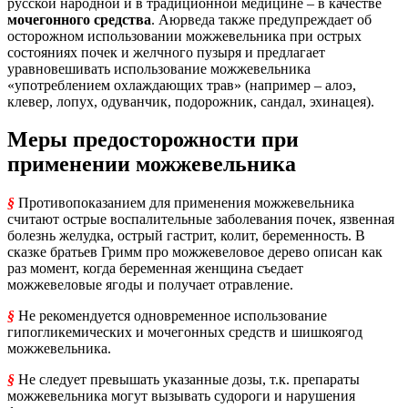
русской народной и в традиционной медицине – в качестве
мочегонного средства
. Аюрведа также предупреждает об
осторожном использовании можжевельника при острых
состояниях почек и желчного пузыря и предлагает
уравновешивать использование можжевельника
«употреблением охлаждающих трав» (например – алоэ,
клевер, лопух, одуванчик, подорожник, сандал, эхинацея).
Меры предосторожности при
применении можжевельника
§
Противопоказанием для применения можжевельника
считают острые воспалительные заболевания почек, язвенная
болезнь желудка, острый гастрит, колит, беременность. В
сказке братьев Гримм про можжевеловое дерево описан как
раз момент, когда беременная женщина съедает
можжевеловые ягоды и получает отравление.
§
Не рекомендуется одновременное использование
гипогликемических и мочегонных средств и шишкоягод
можжевельника.
§
Не следует превышать указанные дозы, т.к. препараты
можжевельника могут вызывать судороги и нарушения