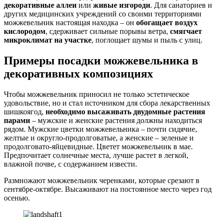
декоративные аллеи
или
живые изгороди
. Для санаториев и
других медицинских учреждений со своими территориями
можжевельник настоящая находка – он
обогащает воздух
кислородом
, сдерживает сильные порывы ветра,
смягчает
микроклимат на участке
, поглощает шумы и пыль с улиц.
Примеры посадки можжевельника в
декоративных композициях
Чтобы можжевельник приносил не только эстетическое
удовольствие, но и стал источником для сбора лекарственных
шишкоягод,
необходимо высаживать двудомные растения
парами
– мужские и женские растения должны находиться
рядом. Мужские цветки можжевельника – почти сидячие,
желтые и округло-продолговатые, а женские – зеленые и
продолговато-яйцевидные. Цветет можжевельник в мае.
Предпочитает солнечные места, лучше растет в легкой,
влажной почве, с содержанием извести.
Размножают можжевельник черенками, которые срезают в
сентябре-октябре. Высаживают на постоянное место через год
осенью.