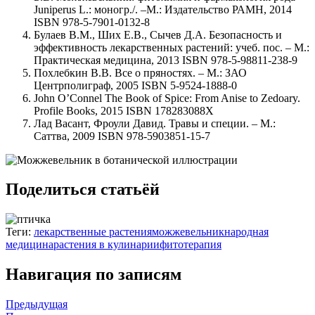
Juniperus L.: моногр./. –М.: Издательство РАМН, 2014
ISBN 978-5-7901-0132-8
Булаев В.М., Ших Е.В., Сычев Д.А. Безопасность и
эффективность лекарственных растений: учеб. пос. – М.:
Практическая медицина, 2013 ISBN 978-5-98811-238-9
Похлебкин В.В. Все о пряностях. – М.: ЗАО
Центрполиграф, 2005 ISBN 5-9524-1888-0
John O’Connel The Book of Spice: From Anise to Zedoary.
Profile Books, 2015 ISBN 178283088X
Лад Васант, Фроули Давид. Травы и специи. – М.:
Саттва, 2009 ISBN 978-5903851-15-7
Поделиться статьёй
Теги:
лекарственные растения
можжевельник
народная
медицина
растения в кулинарии
фитотерапия
Навигация по записям
Предыдущая