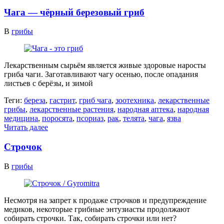
Чага — чёрный березовый гриб
В
грибы
Лекарственным сырьём является живые здоровые наросты
гриба чаги. Заготавливают чагу осенью, после опадания
листьев с берёзы, и зимой
Теги:
береза
,
гастрит
,
гриб чага
,
зоотехника
,
лекарственные
грибы
,
лекарственные растения
,
народная аптека
,
народная
медицина
,
поросята
,
псориаз
,
рак
,
телята
,
чага
,
язва
Читать далее
Строчок
В
грибы
Несмотря на запрет к продаже строчков и предупреждение
медиков, некоторые грибные энтузиасты продолжают
собирать строчки. Так, собирать строчки или нет?