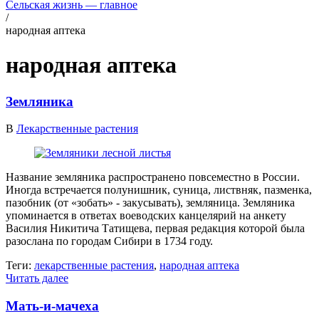
Сельская жизнь — главное
/
народная аптека
народная аптека
Земляника
В
Лекарственные растения
Название земляника распространено повсеместно в России.
Иногда встречается полунишник, суница, листвняк, пазменка,
пазобник (от «зобать» - закусывать), земляница. Земляника
упоминается в ответах воеводских канцелярий на анкету
Василия Никитича Татищева, первая редакция которой была
разослана по городам Сибири в 1734 году.
Теги:
лекарственные растения
,
народная аптека
Читать далее
Мать-и-мачеха