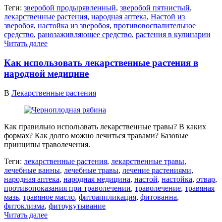
Теги:
зверобой продырявленный
,
зверобой пятнистый
,
лекарственные растения
,
народная аптека
,
Настой из
зверобоя
,
настойка из зверобоя
,
противовоспалительное
средство
,
ранозаживляющее средство
,
растения в кулинарии
Читать далее
Как использовать лекарственные растения в
народной медицине
В
Лекарственные растения
Как правильно использвать лекарственные травы? В каких
формах? Как долго можно лечиться травами? Базовые
принципы траволечения.
Теги:
лекарственные растения
,
лекарственные травы
,
лечебные ванны
,
лечебные травы
,
лечение растениями
,
народная аптека
,
народная медицина
,
настой
,
настойка
,
отвар
,
противопоказания при траволечении
,
траволечение
,
травяная
мазь
,
травяное масло
,
фитоаппликация
,
фитованна
,
фитоклизма
,
фитоукутывание
Читать далее